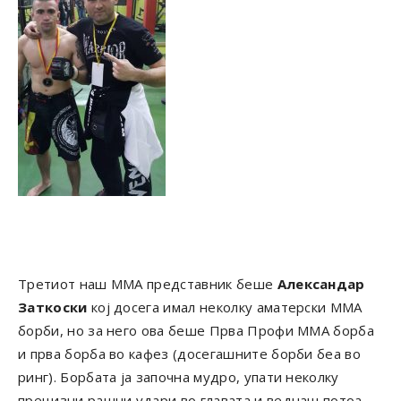
Третиот наш ММА представник беше
Александар
Заткоски
кој досега имал неколку аматерски ММА
борби, но за него ова беше Прва Профи ММА борба
и прва борба во кафез (досегашните борби беа во
ринг). Борбата ја започна мудро, упати неколку
прецизни рашни удари во главата и веднаш потоа