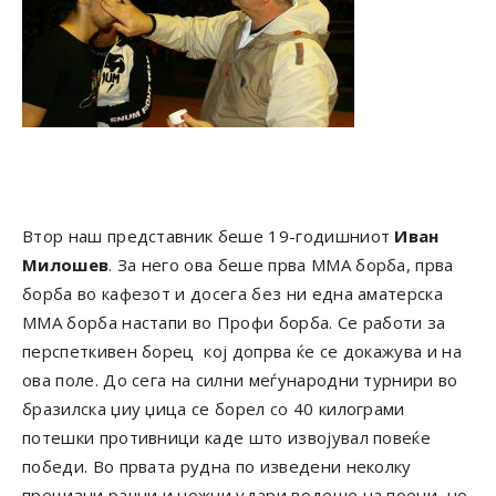
Втор наш представник беше 19-годишниот
Иван
Милошев
. За него ова беше прва ММА борба, прва
борба во кафезот и досега без ни една аматерска
ММА борба настапи во Профи борба. Се работи за
перспеткивен борец кој допрва ќе се докажува и на
ова поле. До сега на силни меѓународни турнири во
бразилска џиу џица се борел со 40 килограми
потешки противници каде што извојувал повеќе
победи. Во првата рудна по изведени неколку
прецизни рачни и ножни удари водеше на поени, но