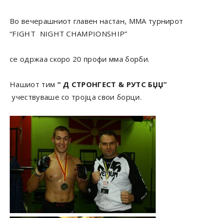
Во вечерашниот главен настан, ММА турнирот
“FIGHT NIGHT CHAMPIONSHIP”
се одржаа скоро 20 профи мма борби.
Нашиот тим
“ Д СТРОНГЕСТ & РУТС БЏЏ”
учествуваше со тројца свои борци.