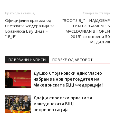
Претходна статија,
Следната статија
Официјални правила од
“ROOTS BJJ” – НАЈДОБАР
Светската Федерација за
ТИМ на “GAMENESS
Бразилска Џиу Џица –
MACEDONIAN BJJ OPEN
“IBJJF”
2015” со освоени 50
МЕДАЛИ!!!
ПОВРЗАНИ НАПИСИ
ПОВЕЌЕ ОД АВТОРОТ
Душко Стојановски едногласно
избран за нов претседател на
Македонската БЏЏ Федерација!
Двајца европски прваци за
македонската БЏЏ
репрезентација