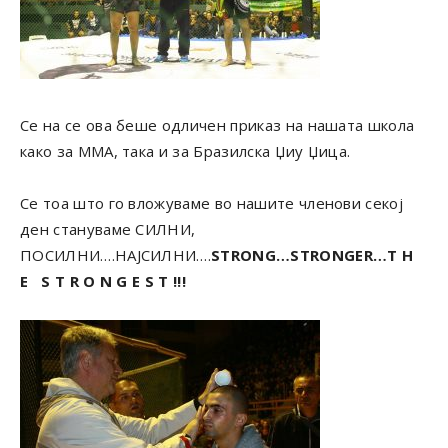
Се на се ова беше одличен прика
з на нашата школа
како за ММА, така и за Бразилска Џиу Џица.
Се тоа што го вложуваме во нашите членови секој
ден стануваме СИЛНИ,
ПОСИЛНИ….НАЈСИЛНИ….
STRONG…STRONGER…T H
E S T R O N G E S T !!!