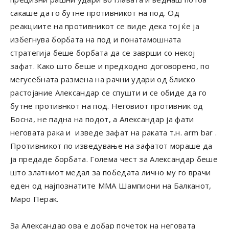
сакаше да го бутне противникот на под. Од
реакциите на противникот се виде дека тој ќе ја
избегнува борбата на под и понатамошната
стратегија беше борбата да се заврши со некој
зафат. Како што беше и предходно договорено, по
мегусебната размена на рачни удари од блиско
растојание Александар се спушти и се обиде да го
бутне противнкот на под. Неговиот противник од
Босна, не падна на подот, а Александар ја фати
неговата рака и изведе зафат на раката т.н. arm bar .
Противникот по изведување на зафатот мораше да
ја предаде борбата. Голема чест за Александар беше
што златниот медал за победата лично му го врачи
еден од најпознатите ММА Шампиони на Балканот,
Маро Перак.
За Александар ова е добар почеток на неговата