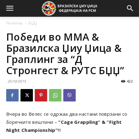
Почетна
БЏЏ
Победи во ММА &
Бразилска Џиу Џица &
Граплинг за “Д
Стронгест & РУТС БЏЏ”
25/10/2015
422
Вчера во Велес се одржаа два настани поврзани со
боречките вештини –
“Cage Grappling” & “Fight
Night Championship”
!!!