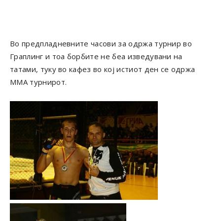
Во предпладневните часови за одржа турнир во
Граплинг и тоа борбите не беа изведувани на
татами, туку во кафез во кој истиот ден се одржа
ММА турнирот.