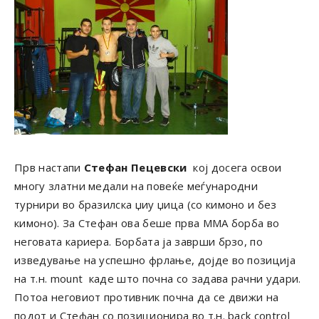
Прв настапи
Стефан Пецевски
кој досега освои
многу златни медали на повеќе меѓународни
турнири во бразилска џиу џица (со кимоно и без
кимоно). За Стефан ова беше прва ММА борба во
неговата кариера. Борбата ја заврши брзо, по
изведување на успешно фрлање, дојде во позиција
на т.н. mount каде што почна со задава рачни удари.
Потоа неговиот противник почна да се движи на
подот и Стефан со позиционира во т.н. back control