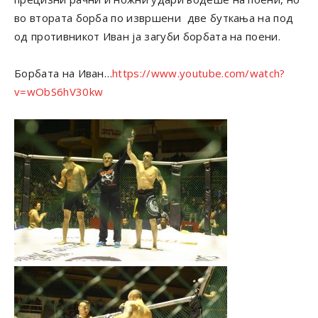
во втората борба по извршени две буткања на под
од противникот Иван ја загуби борбата на поени.
Борбата на Иван…
https://www.youtube.com/watch?
v=wObS6hV30kw