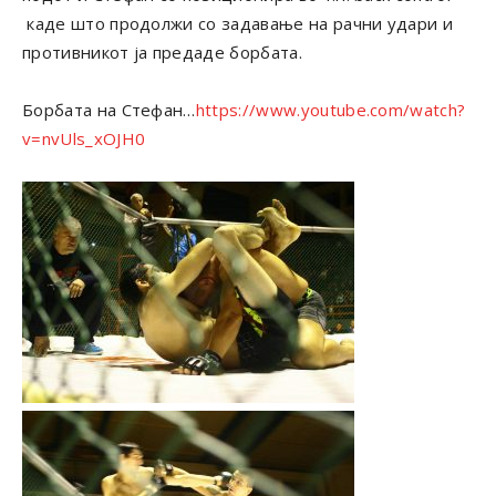
каде што продолжи со задавање на рачни удари и
противникот ја предаде борбата.
Борбата на Стефан…
https://www.youtube.com/watch?
v=nvUls_xOJH0