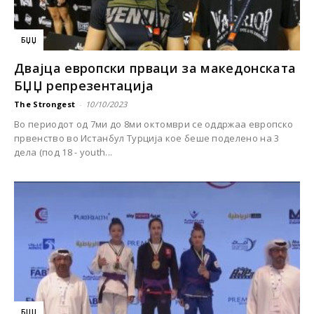
БЏЏ
Двајца европски прваци за македонската
БЏЏ репрезентација
The Strongest
-
10/10/2023
Во периодот од 7ми до 8ми октомври се оддржаа европско
првенство во Истанбул Турција кое беше поделено на 3
дела (под 18 - youth...
БЏЏ