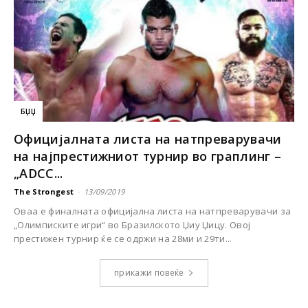
БЏЏ
Официјалната листа на натпреварувачи
на најпрестижниот турнир во граплинг –
„ADCC...
The Strongest
-
13/09/2019
Оваа е финалната официјална листа на натпреварувачи за
„Олимписките игри“ во Бразилското Џиу Џицу. Овој
престижен турнир ќе се одржи на 28ми и 29ти...
прикажи повеќе