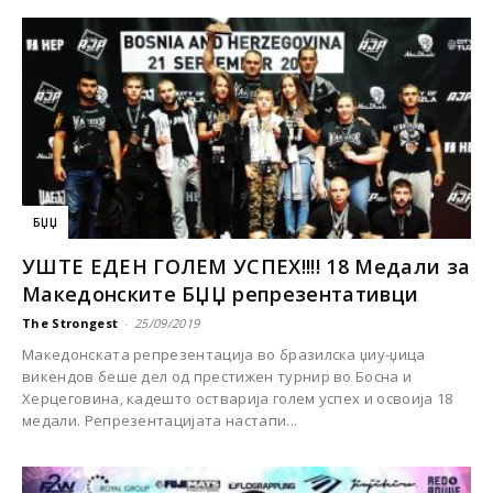
БЏЏ
УШТЕ ЕДЕН ГОЛЕМ УСПЕХ!!!! 18 Медали за
Македонските БЏЏ репрезентативци
The Strongest
-
25/09/2019
Македонската репрезентација во бразилска џиу-џица
викендов беше дел од престижен турнир во Босна и
Херцеговина, кадешто остварија голем успех и освоија 18
медали. Репрезентацијата настапи...