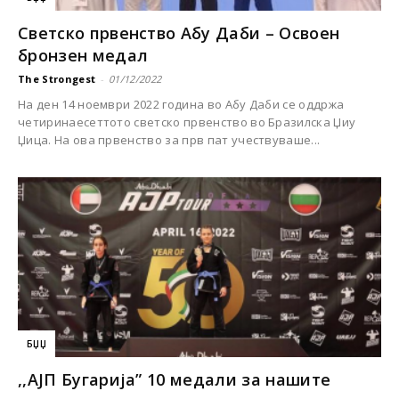
Светско првенство Абу Даби – Освоен
бронзен медал
The Strongest
-
01/12/2022
На ден 14 ноември 2022 година во Абу Даби се оддржа
четиринаесеттото светско првенство во Бразилска Џиу
Џица. На ова првенство за прв пат учествуваше...
БЏЏ
,,AЈП Бугарија” 10 медали за нашите