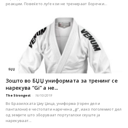
реакции. Повеќето луѓе кои не тренираат боречки...
БЏЏ
Зошто во БЏЏ униформата за тренинг се
нарекува “Gi” а не...
The Strongest
-
16/10/2019
Во Бразилската Џиу Џица, униформа (горен дел и
панталони) е честопати наречена „gi“, иако поголемиот дел
од земјите што зборуваат португалски сеуште ја
нарекуваат...