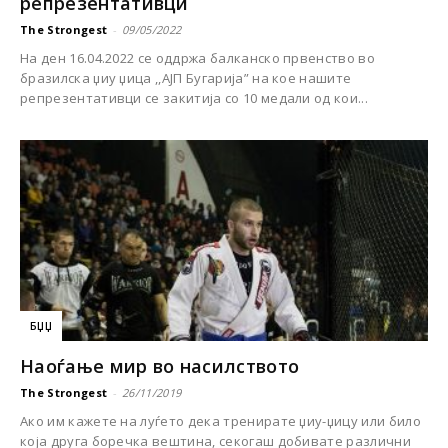
репрезентативци
The Strongest
-
09/05/2022
На ден 16.04.2022 се оддржа балканско првенство во
бразилска џиу џица ,,АЈП Бугарија” на кое нашите
репрезентативци се закитија со 10 медали од кои...
БЏЏ
Наоѓање мир во насилството
The Strongest
-
26/11/2019
Ако им кажете на луѓето дека тренирате џиу-џицу или било
која друга боречка вештина, секогаш добивате различни