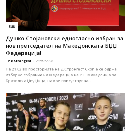
БЏЏ
Душко Стојановски едногласно избран за
нов претседател на Македонската БЏЏ
Федерација!
The Strongest
-
23/02/2026
На 21.02 во просториите на Д Стронгест Скопје се одржа
изборно собрание на Федерација на Р.С. Македонија за
Бразилска Џиу Џица, на кое присуствуваа...