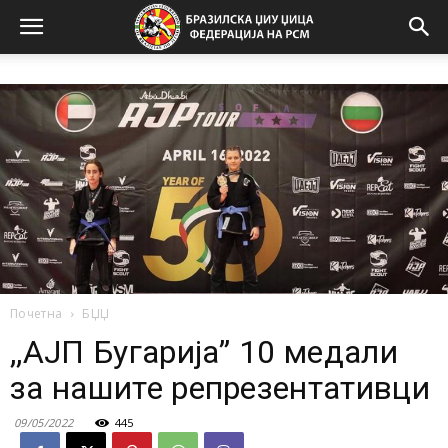
Почетна
БЏЏ
,,AЈП Бугарија” 10 медали
за нашите репрезентативци
09/05/2022
445