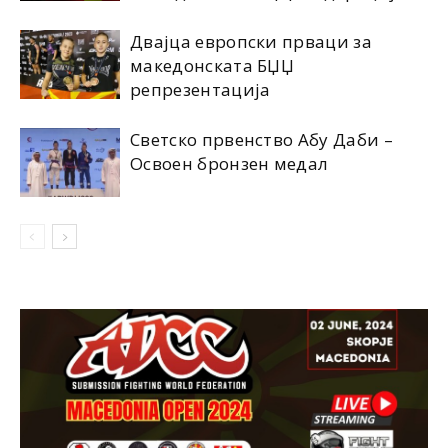
Двајца европски прваци за
македонската БЏЏ
репрезентација
Светско првенство Абу Даби –
Освоен бронзен медал