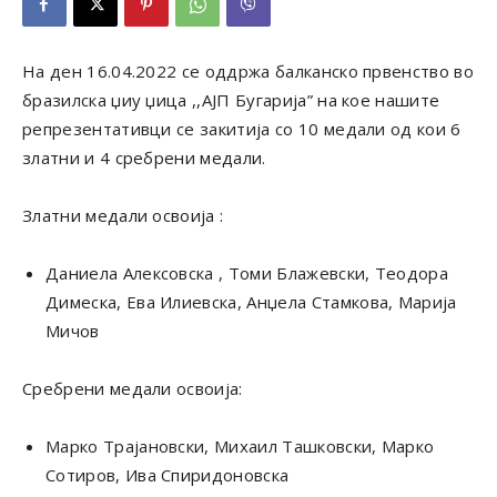
На ден 16.04.2022 се оддржа балканско првенство во
бразилска џиу џица ,,АЈП Бугарија” на кое нашите
репрезентативци се закитија со 10 медали од кои 6
златни и 4 сребрени медали.
Златни медали освоија :
Даниела Алексовска , Томи Блажевски, Теодора
Димеска, Ева Илиевска, Анџела Стамкова, Марија
Мичов
Сребрени медали освоија:
Марко Трајановски, Михаил Ташковски, Марко
Сотиров, Ива Спиридоновска