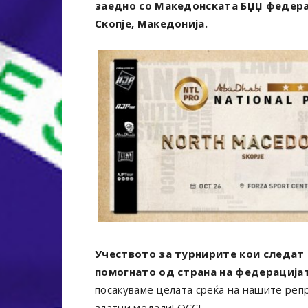
заедно со Македонската БЏЏ федерац
Скопје, Македонија.
Учеството за турнирите кои следат
помогнато од страна на федерацијат
посакуваме целата среќа на нашите реп
златни медали! ОСС!