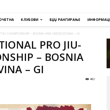
ОЧЕТНА
КЛУБОВИ
БЏЏ РАНГИРАЊЕ
ИНФОРМАЦ
JITSU CHAMPIONSHIP – BOSNIA AND HERZEGOVINA – GI
IONAL PRO JIU-
ONSHIP – BOSNIA
INA – GI
482