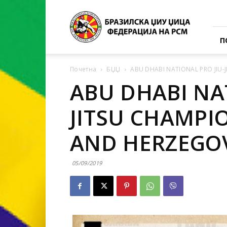
BJJ
–
Федерација
П
Почетна
БЏЏ
ABU DHABI NATIONAL PRO JIU-
ABU DHABI NAT
JITSU CHAMPI
AND HERZEGOV
05/09/2019