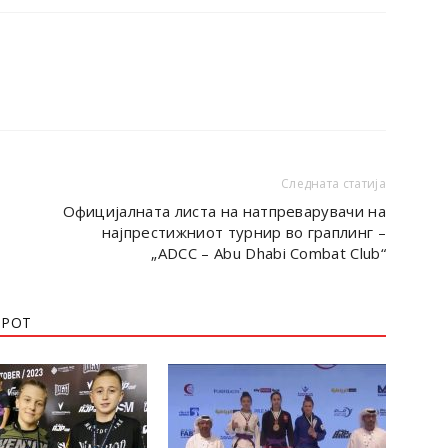
Следната статија
Официјалната листа на натпреварувачи на
најпрестижниот турнир во граплинг –
„ADCC – Abu Dhabi Combat Club“
ОРОТ