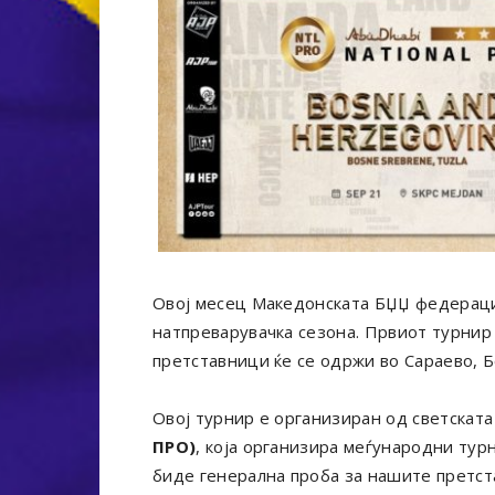
Овој месец Македонската БЏЏ федерациј
натпреварувачка сезона. Првиот турнир 
претставници ќе се одржи во Сараево, Б
Овој турнир е организиран од светскат
ПРО)
, која организира меѓународни тур
биде генерална проба за нашите претст