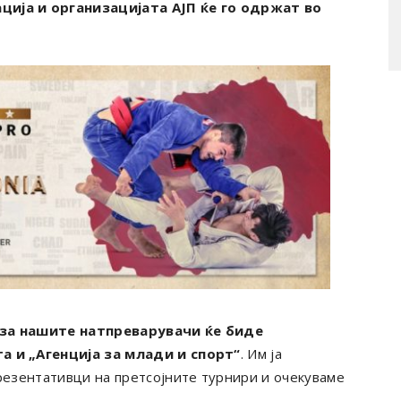
ија и организацијата АЈП ќе го одржат во
 за нашите натпреварувачи ќе биде
а и „Агенција за млади и спорт“
. Им ја
резентативци на претсојните турнири и очекуваме