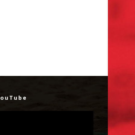
YouTube
идео
лејер