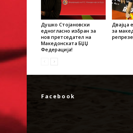
Душко Стојановски
Двајца 
едногласно избран за
за маке
нов претседател на
репрезе
Македонската БЏЏ
Федерација!
Facebook