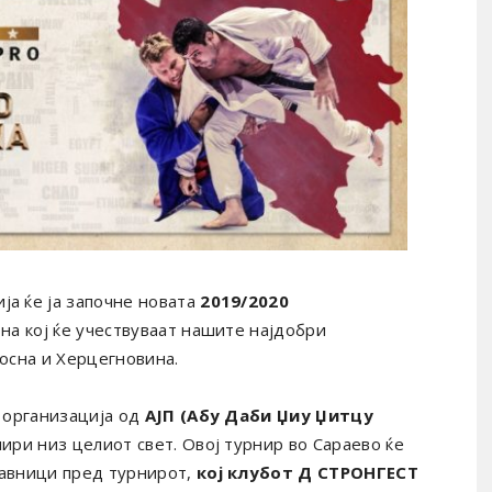
а ќе ја започне новата
2019/2020
на кој ќе учествуваат нашите најдобри
осна и Херцегновина.
а организација од
АЈП (Абу Даби Џиу Џитцу
нири низ целиот свет. Овој турнир во Сараево ќе
авници пред турнирот,
кој клубот Д СТРОНГЕСТ