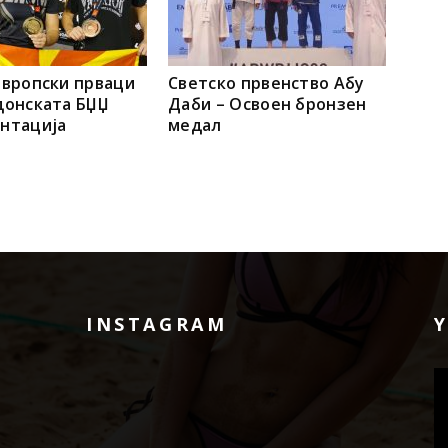
европски прваци
Светско првенство Абу
донската БЏЏ
Даби – Освоен бронзен
нтација
медал
INSTAGRAM
В
п