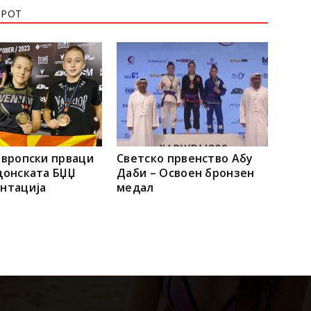
ОРОТ
европски прваци
Светско првенство Абу
донската БЏЏ
Даби – Освоен бронзен
нтација
медал