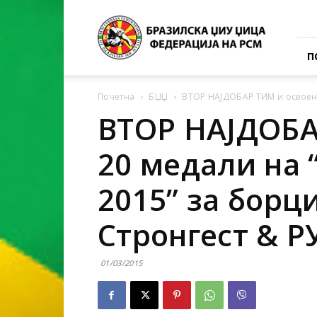
BJJ
–
Федерација
П
Почетна
БЏЏ
ВТОР НАЈДОБАР ТИМ и освоени
ВТОР НАЈДОБА
20 медали на
2015” за борц
Стронгест & Р
01/03/2015