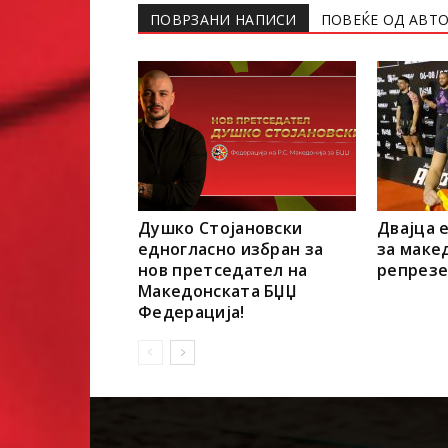
ПОВРЗАНИ НАПИСИ
ПОВЕЌЕ ОД АВТ
Душко Стојановски
Двајца 
едногласно избран за
за маке
нов претседател на
репрезе
Македонската БЏЏ
Федерација!