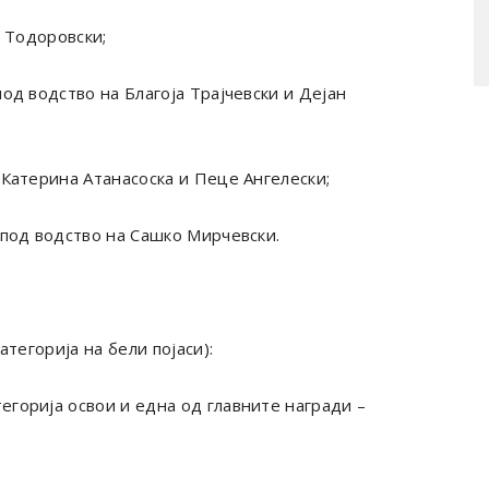
 Тодоровски;
под водство на Благоја Трајчевски и Дејан
 Катерина Атанасоска и Пеце Ангелески;
под водство на Сашко Мирчевски.
атегорија на бели појаси):
егорија освои и една од главните награди –