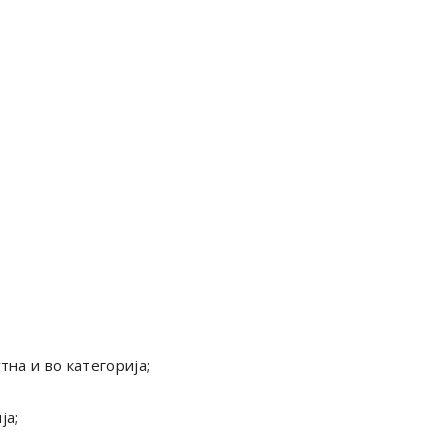
;
тна и во категорија;
ја;