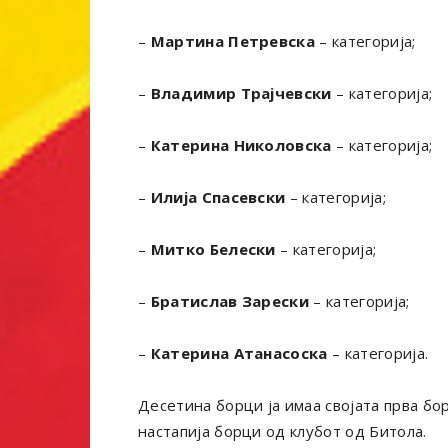
–
Мартина Петревска
– категорија;
–
Владимир Трајчевски
– категорија;
–
Катерина Николовска
– категорија;
–
Илија Спасевски
– категорија;
–
Митко Белески
– категорија;
–
Братислав Зарески
– категорија;
–
Катерина Атанасоска
– категорија.
Десетина борци ја имаа својата прва бо
настапија борци од клубот од Битола.