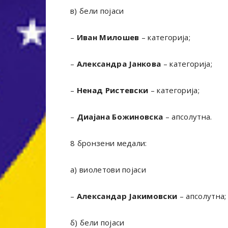
в) бели појаси
–
Иван Милошев
– категорија;
–
Александра Јанкова
– категорија;
–
Ненад Ристевски
– категорија;
–
Диајана Божиновска
– апсолутна.
8 бронзени медали:
а) виолетови појаси
–
Александар Јакимовски
– апсолутна;
б) бели појаси