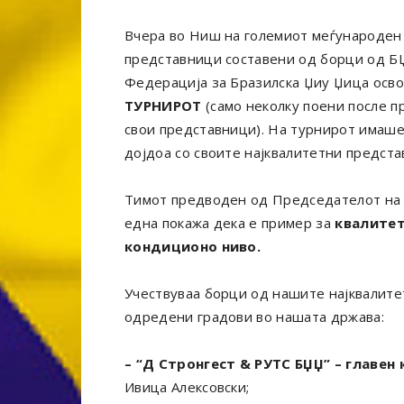
Вчера во Ниш на големиот меѓународен 
представници составени од борци од БЏ
Федерација за Бразилска Џиу Џица осв
ТУРНИРОТ
(само неколку поени после п
свои представници). На турнирот имаше
дојдоа со своите најквалитетни предста
Тимот предводен од Председателот на
една покажа дека е пример за
квалитет
кондиционо ниво.
Учествуваа борци од нашите најквалите
одредени градови во нашата држава:
– “Д Стронгест & РУТС БЏЏ” – главен 
Ивица Алексовски;