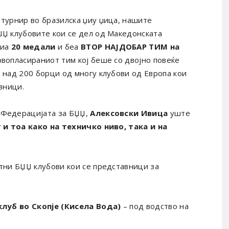
турнир во бразилска џиу џица, нашите
Џ клубовите кои се дел од Македонската
оиа
20 медали
и беа
ВТОР НАЈДОБАР ТИМ на
рвопласираниот тим кој беше со двојно повеќе
 над 200 борци од многу клубови од Европа кои
вници.
 Федерацијата за БЏЏ,
Алексовски Ивица
уште
 и тоа како на техничко ниво, така и на
тни БЏЏ клубови кои се представници за
клуб во Скопје (Кисела Вода)
– под водство на