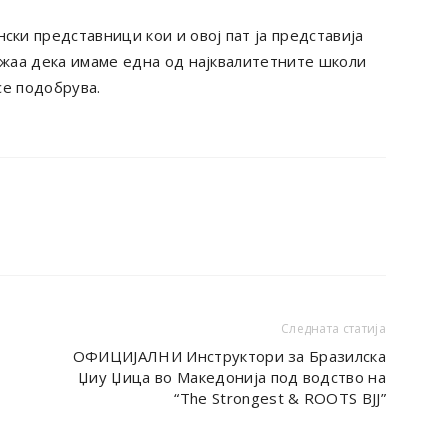
ки представници кои и овој пат ја представија
ажаа дека имаме една од најквалитетните школи
се подобрува.
Следната статија
т
ОФИЦИЈАЛНИ Инструктори за Бразилска
Џиу Џица во Македонија под водство на
“The Strongest & ROOTS BJJ”