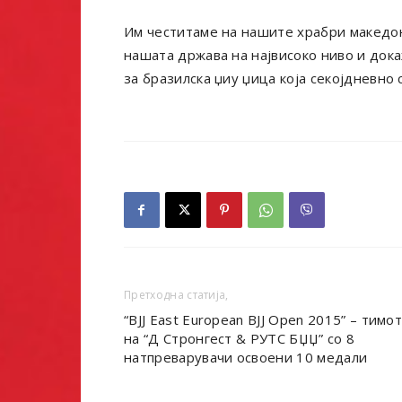
Им честитаме на нашите храбри македонс
нашата држава на највисоко ниво и док
за бразилска џиу џица која секојдневно 
Претходна статија,
“BJJ East European BJJ Open 2015” – тимо
на “Д Стронгест & РУТС БЏЏ” со 8
натпреварувачи освоени 10 медали