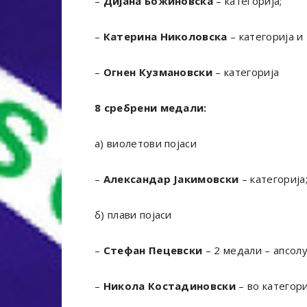
–
Дијана Божиновска
– категорија;
–
Катерина Николовска
– категорија и
–
Огнен Кузмановски
– категорија
8 сребрени медали:
а) виолетови појаси
–
Александар Јакимовски
– категорија
б) плави појаси
–
Стефан Пецевски
– 2 медали – апсолу
–
Никола Костадиновски
– во категори