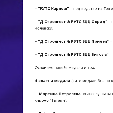
– “РУТС Карпош”
– под водство на Гоце
– “Д Стронгест & РУТС БЏЏ Охрид”
– 
Чолевски;
– “Д Стронгест & РУТС БЏЏ Прилеп”
–
– “Д Стронгест & РУТС БЏЏ Битола”
– 
Освоивме повеќе медали и тоа:
4 златни медали
(сите медали беа во к
–
Мартина Петревска
во апсолутна кат
кимоно “Татами”;