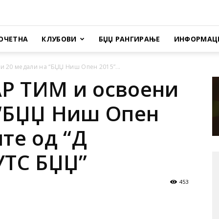
ОЧЕТНА
КЛУБОВИ
БЏЏ РАНГИРАЊЕ
ИНФОРМАЦ
 20 медали на “БЏЏ Ниш Опен 2015”...
Р ТИМ и освоени
 “БЏЏ Ниш Опен
ите од “Д
УТС БЏЏ”
453