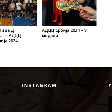
ли за Д
АДЦЦ Србија 2024 – 8
ст – АДЦЦ
медали
ија 2024
INSTAGRAM
В
п