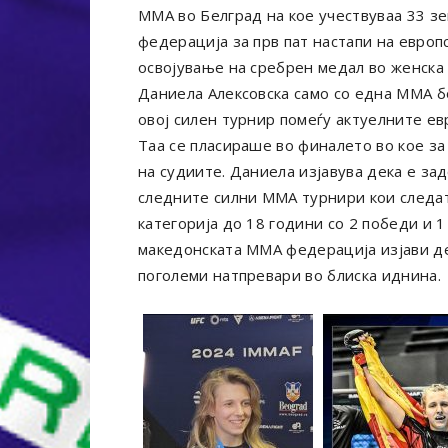
ММА во Белград на кое учествуваа 33 з
федерација за прв пат настапи на европ
освојување на сребрен медал во женска 
Даниела Алексовска само со една ММА бо
овој силен турнир помеѓу актуелните ев
Таа се пласираше во финалето во кое за
на судиите. Даниела изјавува дека е зад
следните силни ММА турнири кои следат.
категорија до 18 години со 2 победи и 
македонската ММА федерација изјави де
поголеми натпревари во блиска иднина.