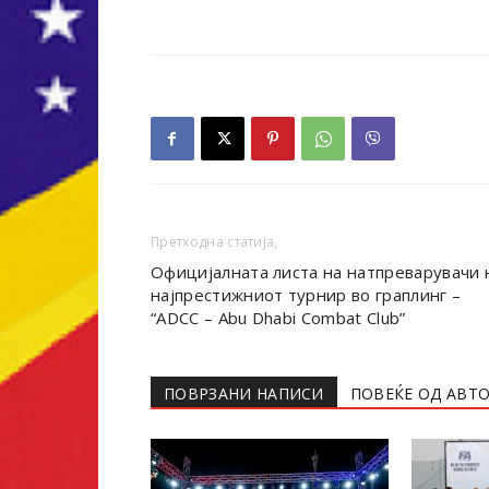
Претходна статија,
Официјалната листа на натпреварувачи 
најпрестижниот турнир во граплинг –
“ADCC – Abu Dhabi Combat Club”
ПОВРЗАНИ НАПИСИ
ПОВЕЌЕ ОД АВТ