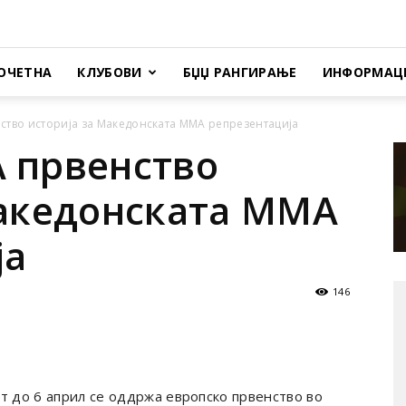
ОЧЕТНА
КЛУБОВИ
БЏЏ РАНГИРАЊЕ
ИНФОРМАЦ
ство историја за Македонската ММА репрезентација
 првенство
Македонската ММА
ја
146
т до 6 април се оддржа европско првенство во