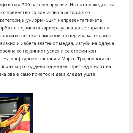
емји и над 700 натпреварувачи. Нашата македонска
ско првенство со кое испиша историја со
категорија јуниори -52кг. Репрезентативката
рба во нејзината кариера успеа да се справи на
ропски и светски шампиони во нејзина категорија.
 влакно и избега златниот медал, изгуби на одлука
оволна со нејзиниот успех и се стреми кон
 На овој турнир настапи и Марко Трајановски во
1 пораз кој го оддели од медал. Претседателот на
ка ова е само почеток и дека следат уште