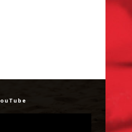
YouTube
идео
лејер