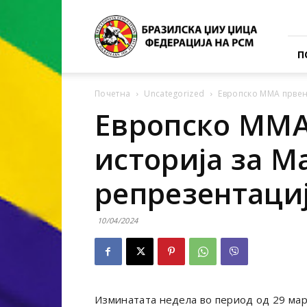
BJJ
–
Федерација
П
Почетна
Uncategorized
Европско ММА првен
Европско ММА
историја за 
репрезентаци
10/04/2024
Изминатата недела во период од 29 мар