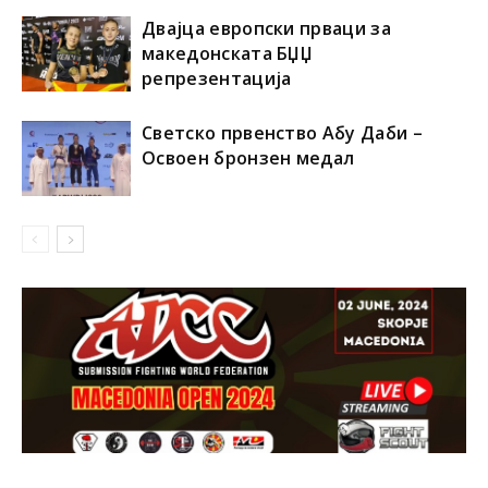
Двајца европски прваци за
македонската БЏЏ
репрезентација
Светско првенство Абу Даби –
Освоен бронзен медал