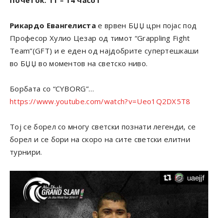
Рикардо Евангелиста
е врвен БЏЏ црн појас под
Професор Хулио Цезар од тимот “Grappling Fight
Team”(GFT) и е еден од најдобрите супертешкаши
во БЏЏ во моментов на светско ниво.
Борбата со “CYBORG”…
https://www.youtube.com/watch?v=Ueo1Q2DX5T8
Тој се борел со многу светски познати легенди, се
борел и се бори на скоро на сите светски елитни
турнири.