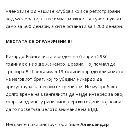
Членовите од нашите клубови кои се регистрирани
под Федерацијата ќе имаат можност да учествуваат
само за 500 денари, а сите останати за 1200 денари.
МЕСТАТА СЕ ОГРАНИЧЕНИ !!!
Рикардо Евангелиста е роден на 6 април 1986
година во Рио де Жанеиро, Бразил. Тој почнал да
тренира БЏЏ кога имал 13 години поради влијанието
на неговиот брат, кој го убедил Рикардо да
присуствува на неговите тренинзи. Не му требало
долго време на Евангелиста да најде интерес за овој
спорт и од многу рани тинејџерски години тој почнал
да го посветува целото внимание на БЏЏ.
Неговите први инструктори биле
Александар