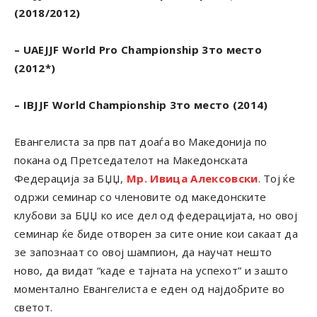
(2018/2012)
– UAEJJF World Pro Championship 3то место
(2012*)
– IBJJF World Championship 3то место (2014)
Евангелиста за прв пат доаѓа во Македонија по
покана од Претседателот на Македонската
Федерација за БЏЏ,
Мр. Ивица Алексовски
. Тој ќе
одржи семинар со членовите од македонските
клубови за БЏЏ ко исе дел од федерацијата, но овој
семинар ќе биде отворен за сите оние кои сакаат да
зе запознаат со овој шампион, да научат нешто
ново, да видат “каде е тајната на успехот” и зашто
моментално Евангелиста е еден од најдобрите во
светот.