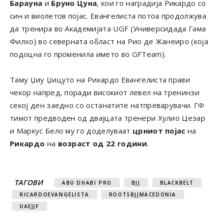
Барауна
и
Бруно Цуна
, кои го наградија Рикардо со
син и виолетов појас. Евангелиста потоа продолжува
да тренира во Академијата UGF (Универсидада Гама
Филхо) во северната област на Рио де Жанеиро (која
подоцна го променила името во GFTeam).
Таму Џиу Џицуто на Рикардо Евангелиста прави
чекор напред, поради високиот левел на тренинзи
секој ден заедно со останатите натпреварувачи. ГФ
тимот предводен од двајцата тренери Хулио Цезар
и Маркус Бело му го доделуваат
црниот појас
на
Рикардо
на
возраст од 22 години
.
ТАГОВИ
ABU DHABI PRO
BJJ
BLACKBELT
RICARDOEVANGELISTA
ROOTSBJJMACEDONIA
UAEJJF