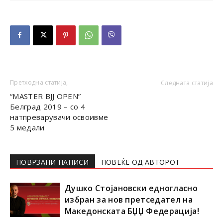
Претходна статија,
Следната статија
“MASTER BJJ OPEN”
Белград 2019 – со 4
натпреварувачи освоивме
5 медали
ПОВРЗАНИ НАПИСИ
ПОВЕЌЕ ОД АВТОРОТ
Душко Стојановски едногласно
избран за нов претседател на
Македонската БЏЏ Федерација!