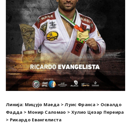
Линија: Mицујо Маеда > Луис Франса > Освалдо
Фадда > Монир Саломао > Хулио Цезар Переира
> Рикардо Евангелиста