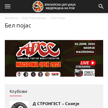
Почетна
БЏЏ Рангирање
Бел појас
Бел појас
Клубови
Д СТРОНГЕСТ – Скопје