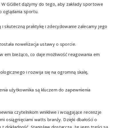
. W GGBet dążymy do tego, aby zakłady sportowe
o oglądania sportu.
ą i skuteczną praktykę i zdecydowanie zalecamy jego
ostała nowelizacja ustawy o sporcie.
ów em bieżąco, co daje możliwość reagowania em
ologicznego i rozwija się na ogromną skalę,
nia użytkownika są kluczem do zapewnienia
apewnia czytelnikom wnikliwe i wciągające recenzje
mi osiągnięciami watts branży. Dzięki dbałości o
t dokładność, Stanisław dostarcza, że jego treści są