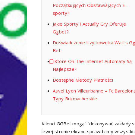
Początkujących Obstawiających E-
sporty?
Jakie Sporty I Actually Gry Oferuje
Ggbet?
Doświadczenie Użytkownika Watts G
Bet
⃣ Które On The Internet Automaty Są
Najlepsze?
Dostępne Metody Płatności
Asvel Lyon Villeurbanne – Fc Barcelona
Typy Bukmacherskie
Klienci GGBet mogą” “dokonywać zakłady spo
lewej stronie ekranu sprawdzimy wszystki