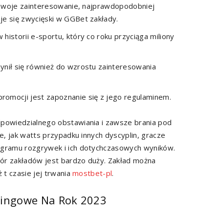
z swoje zainteresowanie, najprawdopodobniej
je się zwycięski w GGBet zakłady.
historii e-sportu, który co roku przyciąga miliony
ynił się również do wzrostu zainteresowania
romocji jest zapoznanie się z jego regulaminem.
powiedzialnego obstawiania i zawsze brania pod
, jak watts przypadku innych dyscyplin, gracze
gramu rozgrywek i ich dotychczasowych wyników.
bór zakładów jest bardzo duży. Zakład można
 t czasie jej trwania
mostbet-pl
.
mingowe Na Rok 2023