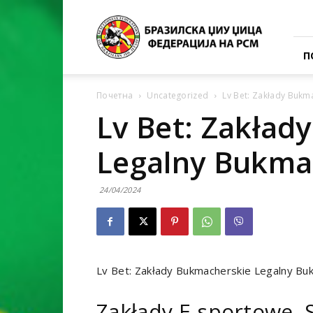
BJJ
–
Федерација
П
Почетна
Uncategorized
Lv Bet: Zakłady Bukm
Lv Bet: Zakład
Legalny Bukma
24/04/2024
Lv Bet: Zakłady Bukmacherskie Legalny Bu
Zakłady E-sportowe, S