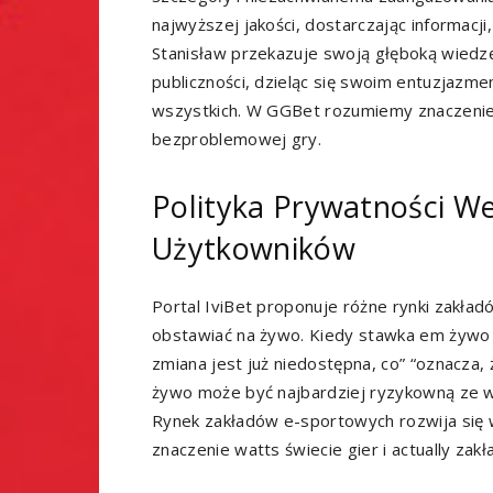
najwyższej jakości, dostarczając informacji
Stanisław przekazuje swoją głęboką wiedz
publiczności, dzieląc się swoim entuzjazme
wszystkich. W GGBet rozumiemy znaczenie 
bezproblemowej gry.
Polityka Prywatności W
Użytkowników
Portal IviBet proponuje różne rynki zakła
obstawiać na żywo. Kiedy stawka em żywo 
zmiana jest już niedostępna, co” “oznacza
żywo może być najbardziej ryzykowną ze wsz
Rynek zakładów e-sportowych rozwija się
znaczenie watts świecie gier i actually za