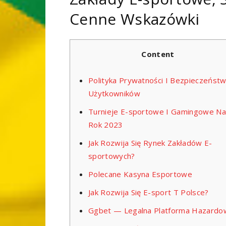
Cenne Wskazówki
Content
Polityka Prywatności I Bezpieczeńst
Użytkowników
Turnieje E-sportowe I Gamingowe Na
Rok 2023
Jak Rozwija Się Rynek Zakładów E-
sportowych?
Polecane Kasyna Esportowe
Jak Rozwija Się E-sport T Polsce?
Ggbet — Legalna Platforma Hazardo